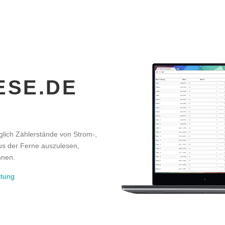
ESE.DE
lich Zählerstände von Strom-,
us der Ferne auszulesen,
hnen.
ltung