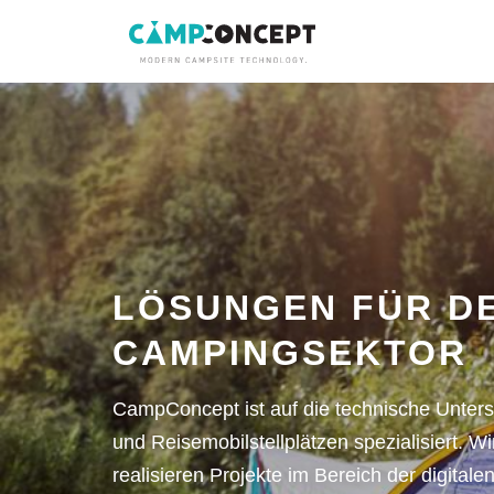
Direkt zum Inhalt
LÖSUNGEN FÜR D
CAMPINGSEKTOR
CampConcept ist auf die technische Unter
und Reisemobilstellplätzen spezialisiert. W
realisieren Projekte im Bereich der digitale