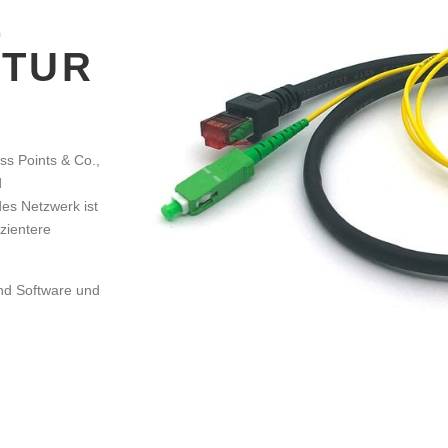
E
KTUR
ss Points & Co.,
d
es Netzwerk ist
izientere
und Software und